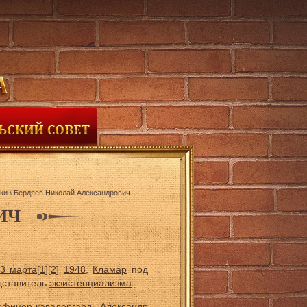
ки
\
Бердяев Николай Александрович
ИЧ
3 марта
[1]
[2]
1948
,
Кламар
под
дставитель
экзистенциализмa
.
офицер-
кавалергард
Александр