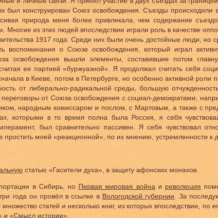
ые и личные связи. Я принял участие в двух съездах за границей
орых был конструирован Союз освобождения. Съезды происходили 
асивая природа меня более привлекала, чем содержание съездо
. Многие из этих людей впоследствии играли роль в качестве оппо
вительства 1917 года. Среди них были очень достойные люди, но с
ать воспоминания о Союзе освобождения, который играл активн
за освобождения вышли элементы, составившие потом главну
считая ее партией «буржуазной». Я продолжал считать себя соц
начала в Киеве, потом в Петербурге, но особенно активной роли п
ность от либерально-радикальной среды, большую отчужденност
л переговоры от Союза освобождения с социал-демократами, наприм
иком, народным комиссаром и послом, с Мартовым, а также с пре
ах, которыми в то время полна была Россия, я себя чувствова
мперамент, был сравнительно пассивен. Я себя чувствовал отн
е простить моей «реакционной», по их мнению, устремленности к д
кальную
статью «Гасители духа», в защиту афонских монахов.
епортации в Сибирь, но
Первая мировая война
и
революция
поме
 три года он провёл в ссылке в
Вологодской губернии
. За последу
 множество статей и несколько книг, из которых впоследствии, по 
» и «Смысл истории».