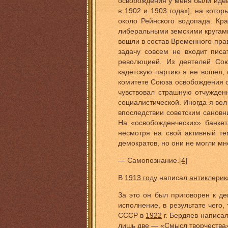
освобождения у меня были идейн
в 1902 и 1903 годах], на кот
около Рейнского водопада. Кр
либеральными земскими кругами
вошли в состав Временного пра
задачу совсем не входит пис
революцией. Из деятелей Сою
кадетскую партию я не вошел, 
комитете Союза освобождения с
чувствовал страшную отчужден
социалистической. Иногда я ве
впоследствии советским сановн
На «освобожденческих» банкет
несмотря на свой активный те
демократов, но они не могли мн
— Самопознание.
[4]
В
1913 году
написал
антиклери
За это он был приговорен к д
исполнение, в результате чего,
СССР в
1922
г. Бердяев написал
лишь две — «Смысл творчества