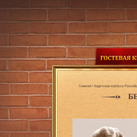
Главная
\
Кадетские корпуса Россий
Б