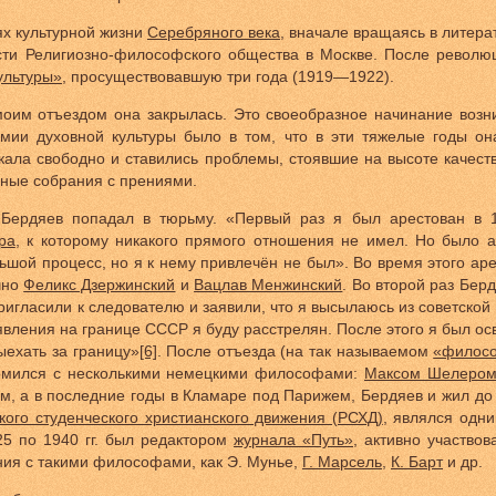
ях культурной жизни
Серебряного века
, вначале вращаясь в литера
сти Религиозно-философского общества в Москве. После револю
ультуры»
, просуществовавшую три года (1919—1922).
моим отъездом она закрылась. Это своеобразное начинание возн
мии духовной культуры было в том, что в эти тяжелые годы он
кала свободно и ставились проблемы, стоявшие на высоте качест
чные собрания с прениями.
 Бердяев попадал в тюрьму. «Первый раз я был арестован в 1
ра
, к которому никакого прямого отношения не имел. Но было 
ьшой процесс, но я к нему привлечён не был». Во время этого аре
чно
Феликс Дзержинский
и
Вацлав Менжинский
. Во второй раз Бер
игласили к следователю и заявили, что я высылаюсь из советской 
оявления на границе СССР я буду расстрелян. После этого я был о
ыехать за границу»
[6]
. После отъезда (на так называемом
«филосо
комился с несколькими немецкими философами:
Максом Шелеро
Там, а в последние годы в Кламаре под Парижем, Бердяев и жил д
кого студенческого христианского движения (РСХД)
, являлся одни
25 по 1940 гг. был редактором
журнала «Путь»
, активно участво
ия с такими философами, как Э. Мунье,
Г. Марсель
,
К. Барт
и др.