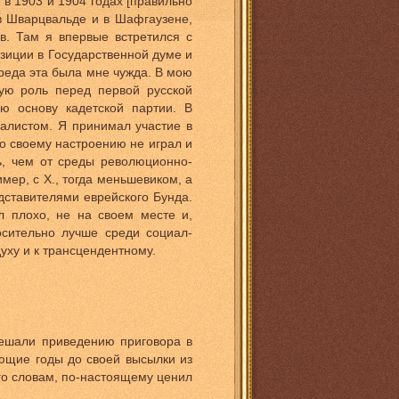
 в 1903 и 1904 годах [правильно
в Шварцвальде и в Шафгаузене,
в. Там я впервые встретился с
зиции в Государственной думе и
реда эта была мне чужда. В мою
ую роль перед первой русской
ю основу кадетской партии. В
иалистом. Я принимал участие в
о своему настроению не играл и
ь, чем от среды революционно-
ер, с X., тогда меньшевиком, а
дставителями еврейского Бунда.
л плохо, не на своем месте и,
осительно лучше среди социал-
уху и к трансцендентному.
шали приведению приговора в
ющие годы до своей высылки из
его словам, по-настоящему ценил