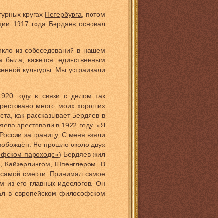
турных кругах
Петербурга
, потом
ции 1917 года Бердяев основал
икло из собеседований в нашем
а была, кажется, единственным
венной культуры. Мы устраивали
920 году в связи с делом так
арестовано много моих хороших
ста, как рассказывает Бердяев в
дяева арестовали в 1922 году. «Я
России за границу. С меня взяли
свобождён. Но прошло около двух
фском пароходе»
) Бердяев жил
м
, Кайзерлингом,
Шпенглером
. В
о самой смерти. Принимал самое
м из его главных идеологов. Он
вал в европейском философском