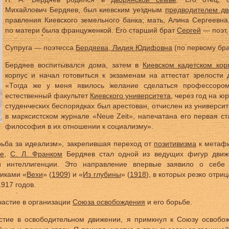
Михайлович Бердяев, был киевским уездным
предводителем дв
правления Киевского земельного банка; мать, Алина Сергеевн
по матери была француженкой. Его старший брат
Сергей
— поэт,
Супруга — поэтесса
Бердяева, Лидия Юдифовна
(по первому бра
Бердяев воспитывался дома, затем в
Киевском кадетском кор
корпус и начал готовиться к экзаменам на аттестат зрелости 
«Тогда же у меня явилось желание сделаться профессоро
естественный факультет
Киевского университета
, через год на юр
студенческих беспорядках был арестован, отчислен из университ
в марксистском журнале «Neue Zeit», напечатана его первая ст
философия в их отношении к социализму».
рьба за идеализм», закрепившая переход от
позитивизма
к метафи
ве
,
С. Л. Франком
Бердяев стал одной из ведущих фигур движе
й интеллигенции. Это направление впервые заявило о себе
никами «
Вехи
» (
1909
) и «
Из глубины
» (
1918
), в которых резко отри
917 годов.
частие в организации
Союза освобождения
и его борьбе.
астие в освободительном движении, я примкнул к Союзу освобо