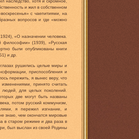
 наследство, хотя и скромное,
бственность и жил в собственном
«воскресенья» с чаепитиями, на
бразных вопросов и где «можно
1924), «О назначении человека.
й философии» (1939), «Русская
ертно были опубликованы книги
1) и др.
 глазах рушились целые миры и
ансформации, приспособления и
ось пережить, я вынес веру, что
 изменениями, принято считать
 людей, для целых поколений.
оторых две могут быть названы
ека, потом русский коммунизм,
лями, я пережил изгнание, и
не знаю, чем окончатся мировые
а в старом режиме и два раза в
ри, был выслан из своей Родины