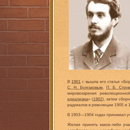
В
1901
г. вышла его статья «Бо
С. Н. Булгаковым
,
П. Б. Стру
мировоззрения революционно
идеализма
» (
1902
), затем сбор
радикалов в революции 1905 и 1
В 1903—1904 годах принимал у
Желая принять какое-либо уч