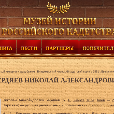
ской империи и за рубежом
\
Владимирский Киевский кадетский корпус 1851
\
Выпускни
ЕРДЯЕВ НИКОЛАЙ АЛЕКСАНДРОВ
Никола́й Алекса́ндрович Бердя́ев (6
[18] марта
1874
,
Киев
—
2
Парижем
) — русский религиозный и политический
философ
, пре
Н. А. Бердяев родился в
дворянской семье
. Его отец, 