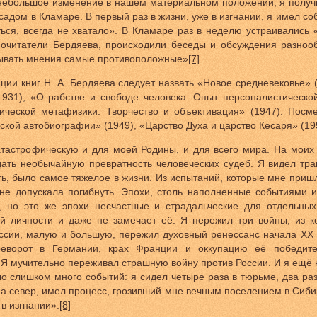
небольшое изменение в нашем материальном положении, я получил
садом в Кламаре. В первый раз в жизни, уже в изгнании, я имел со
ься, всегда не хватало». В Кламаре раз в неделю устраивались 
почитатели Бердяева, происходили беседы и обсуждения разноо
зывать мнения самые противоположные»
[7]
.
ции книг Н. А. Бердяева следует назвать «Новое средневековье» (
1931), «О рабстве и свободе человека. Опыт персоналистическо
гической метафизики. Творчество и объективация» (1947). Посм
ой автобиографии» (1949), «Царство Духа и царство Кесаря» (195
атастрофическую и для моей Родины, и для всего мира. На моих
дать необычайную превратность человеческих судеб. Я видел тр
ь, было самое тяжелое в жизни. Из испытаний, которые мне пришл
е допускала погибнуть. Эпохи, столь наполненные событиями и
, но это же эпохи несчастные и страдальческие для отдельных
й личности и даже не замечает её. Я пережил три войны, из к
ссии, малую и большую, пережил духовный ренессанс начала XX в
реворот в Германии, крах Франции и оккупацию её победите
. Я мучительно переживал страшную войну против России. И я ещё 
 слишком много событий: я сидел четыре раза в тюрьме, два раз
 на север, имел процесс, грозивший мне вечным поселением в Сиби
 в изгнании».
[8]