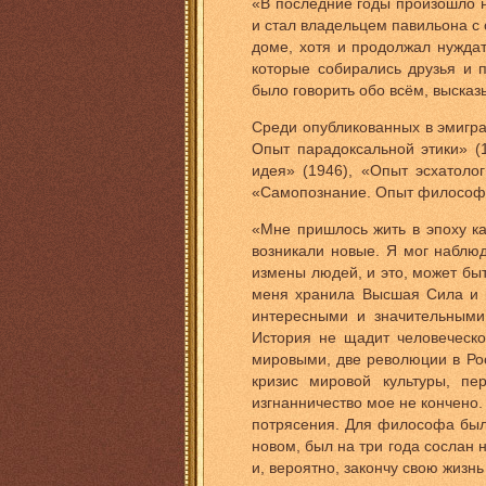
«В последние годы произошло 
и стал владельцем павильона с 
доме, хотя и продолжал нуждат
которые собирались друзья и 
было говорить обо всём, выска
Среди опубликованных в эмигра
Опыт парадоксальной этики» (
идея» (1946), «Опыт эсхатоло
«Самопознание. Опыт философск
«Мне пришлось жить в эпоху к
возникали новые. Я мог наблю
измены людей, и это, может быт
меня хранила Высшая Сила и н
интересными и значительными
История не щадит человеческо
мировыми, две революции в Ро
кризис мировой культуры, пе
изгнанничество мое не кончено
потрясения. Для философа было
новом, был на три года сослан
и, вероятно, закончу свою жизнь