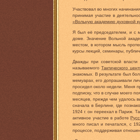
Участвовал во многих начинани
принимая участие в деятельно
«Вольную академию духовной к
Я был её председателем, и с 
доме. Значение Вольной акаде
местом, в котором мысль проте
курсы лекций, семинары, публи
Дважды при советской власти
называемого
Тактического цент
знакомых. В результате был бол
мемуарах, его допрашивали ли
просидел около недели. Меня пр
подписку, что в случае моего п
месяцев, прежде чем удалось в
сначала в Берлине, где позна
1924 г. он переехал в Париж. 
активное участие в работе
Русс
много писал и печатался, с 19
процессе, поддерживая отношен