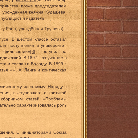
орянства
, позже председателем
а, урождённая княжна Кудашева,
 публицист и издатель.
ку Рапп, урождённая Трушева).
пусе
. В шестом классе оставил
для поступления в университет.
м философии»
[3]
. Поступил на
идический. В 1897 г. за участие в
ета и сослан в
Вологду
. В 1899 г.
атья «Ф. А. Ланге и критическая
зическому идеализму. Наряду с
ния, выступившего с критикой
 сборником статей «
Проблемы
цательно характеризовалась роль
ждения. С инициаторами Союза