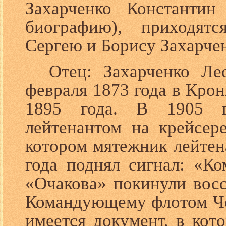
Захарченко Константи
биографию), приходят
Сергею и Борису Захарче
Отец: Захарченко Л
февраля 1873 года в Кро
1895 года. В 1905 г
лейтенантом на крейсер
котором мятежник лейтен
года поднял сигнал: «К
«Очакова» покинули восс
Командующему флотом Че
имеется документ, в кот