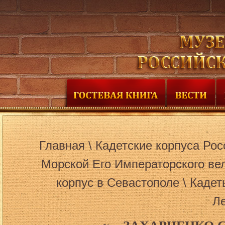
Главная
\
Кадетские корпуса Рос
Морской Его Императорского ве
корпус в Севастополе
\
Кадет
Л