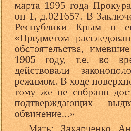
марта 1995 года Прокура
оп 1, д.021657. В Заклю
Республики Крым о ег
«Предметом расследован
обстоятельства, имевши
1905 году, т.е. во вр
действовали законопол
режимом. В ходе поверхн
тому же не собрано дос
подтверждающих выдв
обвинение...»
Мать: Захарченко А