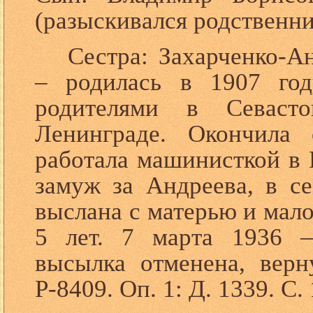
(разыскивался родственни
Сестра: Захарченко-А
– родилась в 1907 го
родителями в Севасто
Ленинграде. Окончил
работала машинисткой в 
замуж за Андреева, в с
выслана с матерью и мал
5 лет. 7 марта 1936 
высылка отменена, верн
Р-8409. Оп. 1: Д. 1339. С.