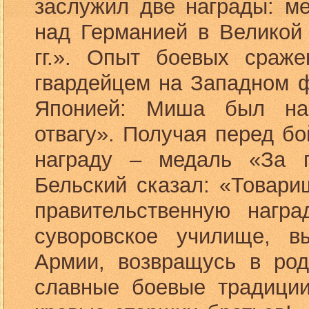
заслужил две награды: м
над Германией в Великой
гг.». Опыт боевых сраже
гвардейцем на Западном ф
Японией: Миша был на
отвагу». Получая перед 
награду – медаль «За 
Бельский сказал: «Товар
правительственную награ
суворовское училище, в
Армии, возвращусь в род
славные боевые традиции