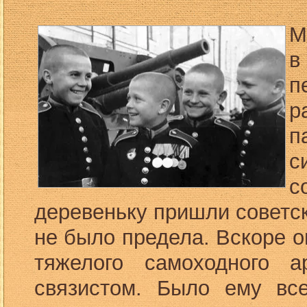
М
в
п
р
п
с
с
деревеньку пришли советс
не было предела. Вскоре о
тяжелого самоходного а
связистом. Было ему вс