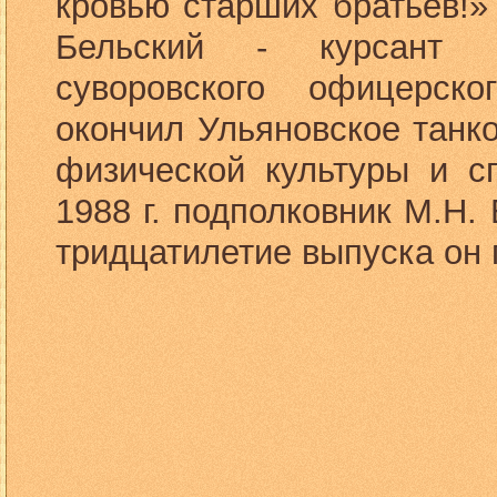
кровью старших братьев!»
Бельский - курсант Ка
суворовского офицерск
окончил Ульяновское танк
физической культуры и с
1988 г. подполковник М.Н.
тридцатилетие выпуска он 